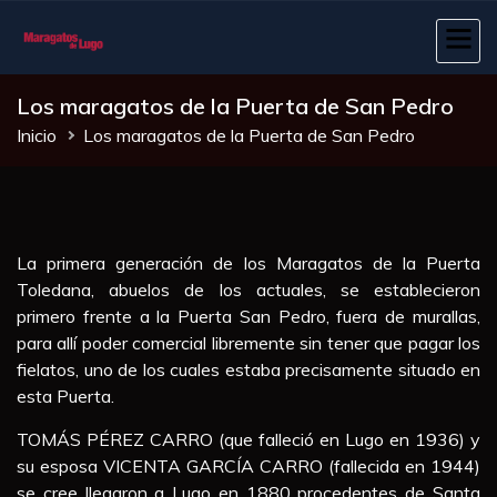
Pasar
al
contenido
principal
Los maragatos de la Puerta de San Pedro
Sobrescribir
Inicio
Los maragatos de la Puerta de San Pedro
enlaces
de
ayuda
La primera generación de los Maragatos de la Puerta
Toledana, abuelos de los actuales, se establecieron
a
primero frente a la Puerta San Pedro, fuera de murallas,
la
para allí poder comercial libremente sin tener que pagar los
fielatos, uno de los cuales estaba precisamente situado en
navegación
esta Puerta.
TOMÁS PÉREZ CARRO (que falleció en Lugo en 1936) y
su esposa VICENTA GARCÍA CARRO (fallecida en 1944)
se cree llegaron a Lugo en 1880 procedentes de Santa