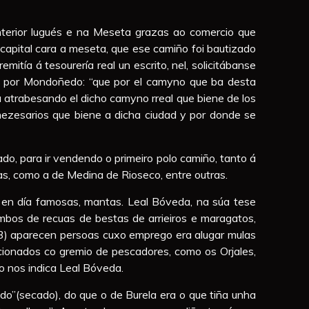
interior lugués e na Meseta grazas ao comercio que
capital cara a meseta, que ese camiño foi bautizado
tía á tesourería real un escrito, nel, solicitábanse
do por Mondoñedo: “que por el camyno que ba desta
sa atrabesando el dicho camyno rreal que biene de los
nezesarios que biene a dicha ciudad y por donde se
o, para ir vendendo o primeiro polo camiño, tanto á
as, como a de Medina de Rioseco, entre outras.
e en día famosas, mantas. Leal Bóveda, na súa tese
lombos de recuas de bestas de arrieiros e maragatos,
53) aparecen persoas cuxo emprego era alugar mulas
cionados co gremio de pescadores, como os Orjales,
do nos indica Leal Bóveda.
do”(secado), do que o de Burela era o que tiña unha