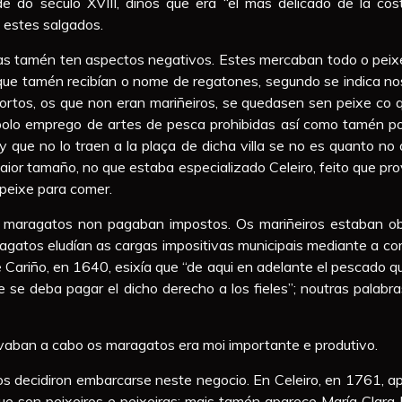
 do século XVIII, dinos que era “el más delicado de la cos
estes salgados.
 tamén ten aspectos negativos. Estes mercaban todo o peixe q
que tamén recibían o nome de regatones, segundo se indica nos
rtos, os que non eran mariñeiros, se quedasen sen peixe co
olo emprego de artes de pesca prohibidas así como tamén por 
y que no lo traen a la plaça de dicha villa se no es quanto no 
aior tamaño, no que estaba especializado Celeiro, feito que pr
 peixe para comer.
maragatos non pagaban impostos. Os mariñeiros estaban obri
ragatos eludían as cargas impositivas municipais mediante a c
 Cariño, en 1640, esixía que “de aqui en adelante el pescado qu
que se deba pagar el dicho derecho a los fieles”; noutras pala
vaban a cabo os maragatos era moi importante e produtivo.
os decidiron embarcarse neste negocio. En Celeiro, en 1761, a
son peixeiros e peixeiras; mais tamén aparece María Clara Fe