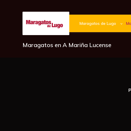
Pasar
al
contenido
Maragatos de Lugo
Ma
principal
Maragatos en A Mariña Lucense
P