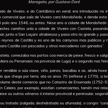
Maragato, por Gustavo Doré
do de Viveiro, e do Cantábrico en xeral, era introducido no 
co comercial que saía de Viveiro cara Mondoñedo, e dende esta 
ó polo ano 1546, ou antes. Nese ano a cidade de Mondoñedo remi
estes camiños unía a cidade de Viveiro con Castela, pasan
 mar; junto a San Laçaro atrabiessa y pasa otro rio grande y pa
os reynos de Castilla y es uno de los camynos mas publicos y 
 para Castilla con pescados y otros mercaderes con ganados”.
stela, comezaba nos portos coa merca de peixe, fresco e salgad
eira ou Penamaior, na provincia de Lugo) e o segundo nas feir
r rendible a súa viaxe, viño, panos, bacallau e as, aínda hox
ela que chega por terra, ata os anos 70 (refírese a 1770), a 
a o volume deste comercio que no Catastro de Ensenada (1752-
n Celeiro, por exemplo, existían comerciantes, tamén moi rela
xe ou outros xéneros ó interior provincial e peninsular, segun
 ou tratada (salgada, deshidratada ou afumada); o congro “cura