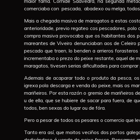
maior fama. Cornide Saavedra, na segunda metade
comerciaba con pescada, abadexo ou melga, todos 
Mais a chegada masiva de maragatos a estas costas
anterioridade, previo regateo cos pescadores, polo 
compra masiva provocaba que os habitantes dos po
mareantes de Viveiro denunciaban aos de Celeiro p
pescado que traen, lo benden a arrieros forasteros 
incrementaba o prezo do peixe restante, aquel de m
maragatos, tivesen serias dificultades para comprar
Ademais de acaparar todo o produto da pesca, os 
igrexa pola descarga e venda do peixe, mais os ma
mariñeiros. Por esta razón o gremio de mariñeiros de
u de ella, que se hubiere de sacar para fuera, de 
todos, ben sexas do lugar ou de fóra.
Pero a pesar de todos os pesares o comercio que le
Tanto era así, que moitos veciños dos portos galeg
dedicándose á venda de peixe fresco. Pensamos que 