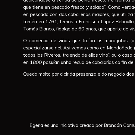
que tiene en pescado fresco y salado”. Como verdade
en pescado con dos caballerias maiores, que utiliza t
tamén en 1761, temos a Francisco López Reboullo, un
Tomás Blanco, fidalgo de 60 anos, que aparte de vivi
O comercio de viños que traían os maragatos (b
especializarse nel. Así vemos como en Mondoñedo ( o
todos los Riveros, traiendo de ellos vino”, ou o c
en 1800 posuían unha recua de cabalarías co fin de 
Queda moito por dicir da presenza e do negocio dos m
Egeria es una iniciativa creada por Brandán Comun