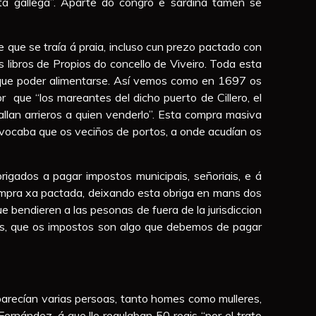
ta gallega”. Aparte do congro e sardiña tamén se
ue se traía á praia, incluso cun prezo pactado con
 libros de Propios do concello de Viveiro. Toda esta
 que poder alimentarse. Así vemos como en 1697 os
que “los mareantes del dicho puerto de Cillero, el
allan arrieros a quien venderlo”. Esta compra masiva
ovocaba que os veciños de portos, a onde acudían os
gados a pagar impostos municipais, señoriais, e á
ompra xa pactada, deixando esta obriga en mans dos
e bendieren a las pesonas de fuera de la jurisdiccion
bras, que os impostos son algo que debemos de pagar
parecían varias persoas, tanto homes como mulleres,
rnández, á que lle regulaban 50 reais “por el trato