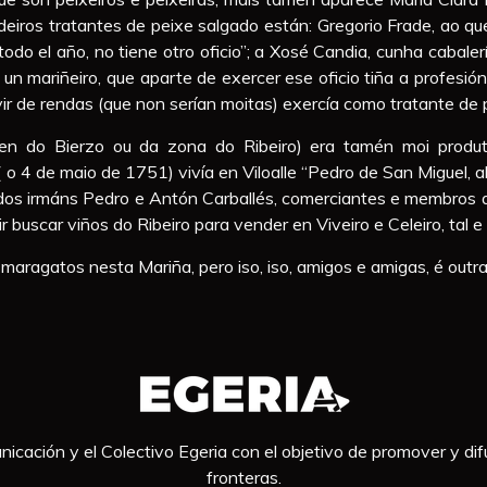
iros tratantes de peixe salgado están: Gregorio Frade, ao que 
odo el año, no tiene otro oficio”; a Xosé Candia, cunha cabalerí
 mariñeiro, que aparte de exercer ese oficio tiña a profesión 
r de rendas (que non serían moitas) exercía como tratante de p
en do Bierzo ou da zona do Ribeiro) era tamén moi produ
 4 de maio de 1751) vivía en Viloalle “Pedro de San Miguel, ali
aso dos irmáns Pedro e Antón Carballés, comerciantes e membros
ir buscar viños do Ribeiro para vender en Viveiro e Celeiro, ta
aragatos nesta Mariña, pero iso, iso, amigos e amigas, é outra 
icación y el Colectivo Egeria con el objetivo de promover y difu
fronteras.