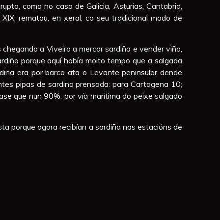
upto, coma no caso de Galicia, Asturias, Cantabria,
XIX, rematou, en xeral, co seu tradicional modo de
 chegando a Viveiro a mercar sardiña e vender viño,
ardiña porque aquí había moito tempo que a salgada
rdiña era por barco ata o Levante peninsular dende
entes pipas de sardina prensada: para Cartagena 10;
case que nun 90%, por vía marítima do peixe salgado
osta porque agora recibían a sardiña nas estacións de