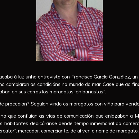
acaba á luz unha entrevista con Francisco García González
, u
mo cambiaran as condicións no mundo do mar. Case que ao fina
evaban en sus carros los maragatos, en banastas”.
e procedían? Seguían vindo os maragatos con viño para vender 
 na que confluían as vías de comunicación que enlazaban a
us habitantes dedicáranse dende tempo inmemorial ao comercio d
ercator”, mercador, comerciante; de aí ven o nome de maragato.