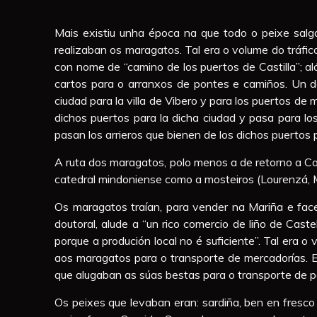
Mais existiu unha época na que todo o peixe salga
realizaban os maragatos. Tal era o volume do tráfi
con nome de “camino de los puertos de Castilla”; al
cartos para o arranxos de pontes e camiños. Un d
ciudad para la villa de Vibero y para los puertos de
dichos puertos para la dicha ciudad y pasa para l
pasan los arrieros que bienen de los dichos puertos
A ruta dos maragatos, polo menos a de retorno a Ca
catedral mindoniense como a mosteiros (Lourenzá, M
Os maragatos traían, para vender na Mariña e face
doutoral, alude a “un rico comercio de liño de Cast
porque a produción local no é suficiente”. Tal er
aos maragatos para o transporte de mercadorías. E
que alugaban as súas bestas para o transporte de pei
Os peixes que levaban eran: sardiña, ben en fresco