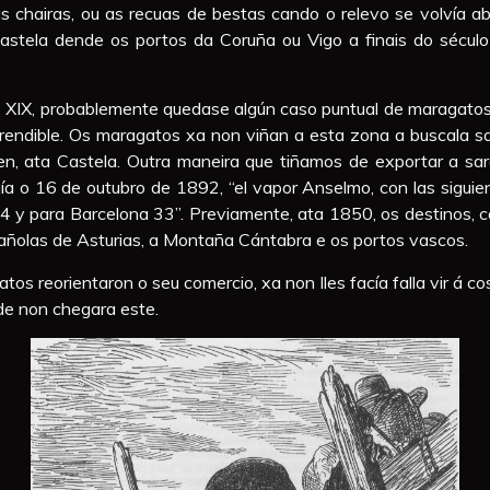
 chairas, ou as recuas de bestas cando o relevo se volvía abr
Castela dende os portos da Coruña ou Vigo a finais do século 
lo XIX, probablemente quedase algún caso puntual de maragatos
i rendible. Os maragatos xa non viñan a esta zona a buscala s
en, ata Castela. Outra maneira que tiñamos de exportar a sa
ía o 16 de outubro de 1892, “el vapor Anselmo, con las sigui
24 y para Barcelona 33”. Previamente, ata 1850, os destinos, 
añolas de Asturias, a Montaña Cántabra e os portos vascos.
tos reorientaron o seu comercio, xa non lles facía falla vir á c
de non chegara este.