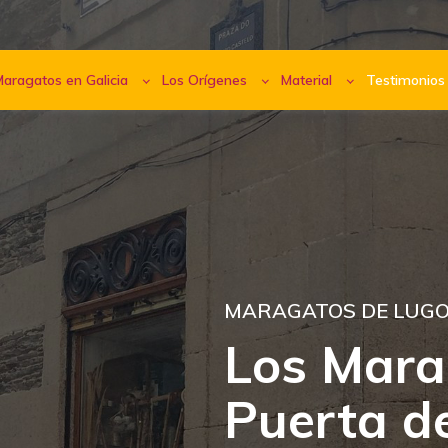
aragatos en Galicia
Los Orígenes
Material
Testimonios
MARAGATOS DE LUG
Los Mara
Puerta d