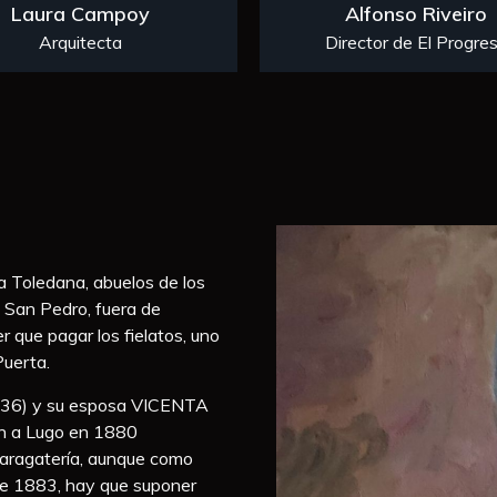
Laura Campoy
Alfonso Riveiro
Arquitecta
Director de El Progre
a Toledana, abuelos de los
a San Pedro, fuera de
er que pagar los fielatos, uno
Puerta.
36) y su esposa VICENTA
on a Lugo en 1880
aragatería, aunque como
 de 1883, hay que suponer